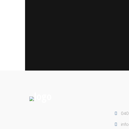
Ich erkläre mich damit einverstanden, dass die e
Datenschutz
verarbeitet werden.
ABSENDEN
040 
inf